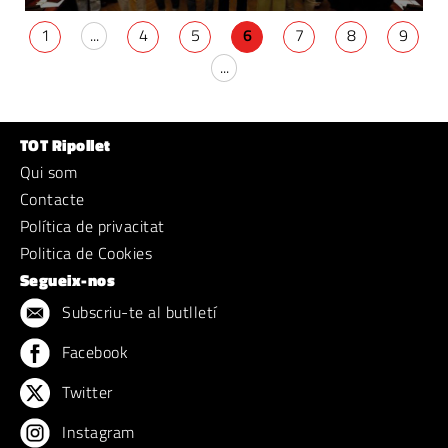
1
...
4
5
6
7
8
9
...
TOT Ripollet
Qui som
Contacte
Política de privacitat
Politica de Cookies
Segueix-nos
Subscriu-te al butlletí
Facebook
Twitter
Instagram