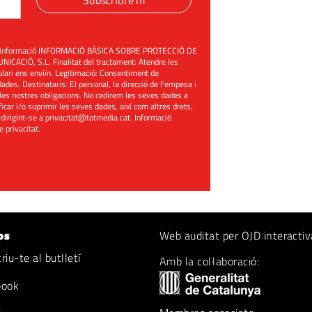
Subscriure'm
üent informació INFORMACIÓ BÀSICA SOBRE PROTECCIÓ DE
ACIÓ, S.L. Finalitat del tractament: Atendre les
mulari ens enviïn. Legitimació: Consentiment de
ades. Destinataris: El personal, la direcció de l'empesa i
les nostres obligacions. No cedirem les seves dades a
ificar i/o suprimir les seves dades, així com altres drets,
 dirigint-se a
privacitat@totmedia.cat
. Informació
de privacitat
.
os
Web auditat per OJD interactiv
iu-te al butlletí
Amb la col·laboració:
book