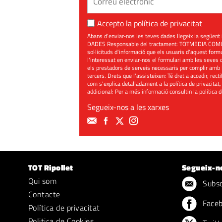
Accepto la
política de privacitat
Abans d'enviar-nos les teves dades llegeix la seg
DADES Responsable del tractament: TOTMEDIA COMUNIC
sol·licituds d'informació que els usuaris d'aquest for
l'interessat en enviar-nos el formulari amb les seves d
els prestadors de serveis necessaris per complir amb 
tercers. Drets que l'assisteixen: Té dret a accedir, rect
com s'explica detalladament a la política de privacitat,
addicional: Per a més informació consultin la
política 
Segueix-nos a les xarxes
TOT Ripollet
Segueix-n
Qui som
Subscr
Contacte
Face
Política de privacitat
Politica de Cookies