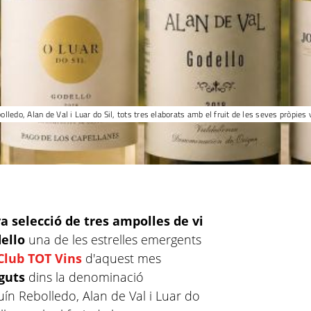
olledo, Alan de Val i Luar do Sil, tots tres elaborats amb el fruit de les seves pròpie
 selecció de tres ampolles de vi
ello
una de les estrelles emergents
Club TOT Vins
d'aquest mes
guts
dins la denominació
ín Rebolledo, Alan de Val i Luar do