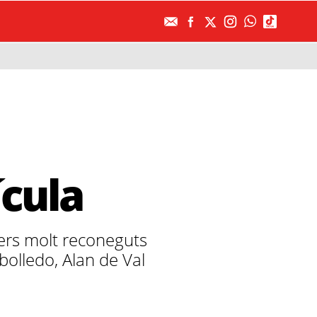
ícula
lers molt reconeguts
olledo, Alan de Val