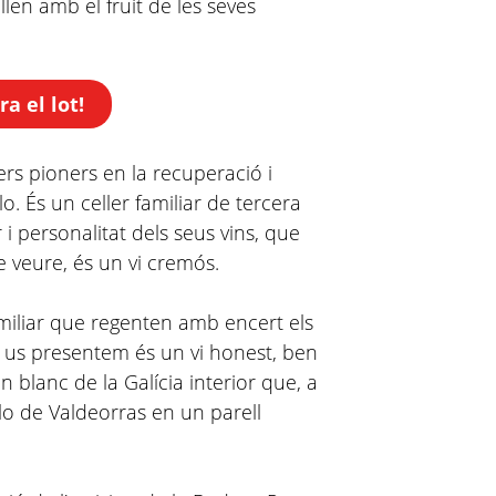
llen amb el fruit de les seves
a el lot!
lers pioners en la recuperació i
o. És un celler familiar de tercera
i personalitat dels seus vins, que
 de veure, és un vi cremós.
amiliar que regenten amb encert els
 us presentem és un vi honest, ben
an blanc de la Galícia interior que, a
lo de Valdeorras en un parell