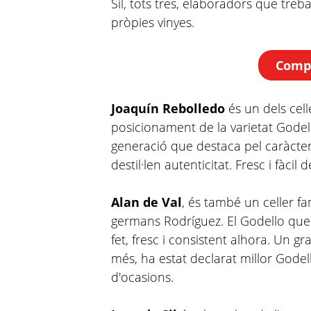
Sil, tots tres, elaboradors que treba
pròpies vinyes.
Compr
Joaquín Rebolledo
és un dels cel
posicionament de la varietat Godell
generació que destaca pel caràcter 
destil·len autenticitat. Fresc i fàcil
Alan de Val
, és també un celler f
germans Rodríguez. El Godello que
fet, fresc i consistent alhora. Un gr
més, ha estat declarat millor Godel
d'ocasions.