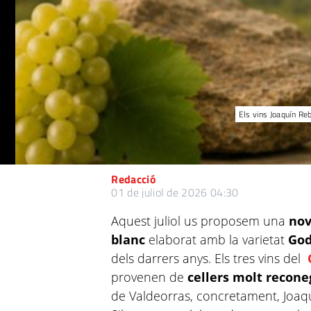
Els vins Joaquín Reb
Redacció
01 de juliol de 2026 04:30
Aquest juliol us proposem una
nova
blanc
elaborat amb la varietat
God
dels darrers anys. Els tres vins del
provenen de
cellers molt recone
de Valdeorras, concretament, Joaqu