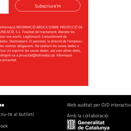
Subscriure'm
üent informació INFORMACIÓ BÀSICA SOBRE PROTECCIÓ DE
ACIÓ, S.L. Finalitat del tractament: Atendre les
mulari ens enviïn. Legitimació: Consentiment de
ades. Destinataris: El personal, la direcció de l'empesa i
les nostres obligacions. No cedirem les seves dades a
ificar i/o suprimir les seves dades, així com altres drets,
 dirigint-se a
privacitat@totmedia.cat
. Informació
de privacitat
.
os
Web auditat per OJD interactiv
iu-te al butlletí
Amb la col·laboració:
book