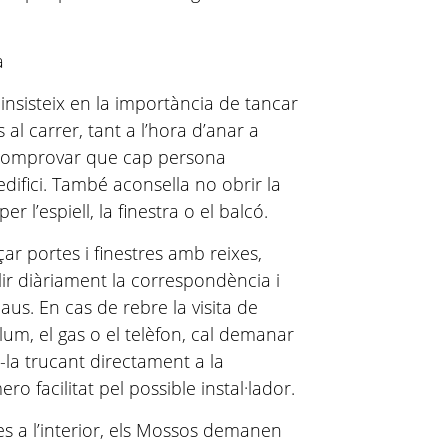
a
 insisteix en la importància de tancar
al carrer, tant a l’hora d’anar a
 comprovar que cap persona
edifici. També aconsella no obrir la
 l’espiell, la finestra o el balcó.
r portes i finestres amb reixes,
lir diàriament la correspondència i
laus. En cas de rebre la visita de
llum, el gas o el telèfon, cal demanar
-la trucant directament a la
o facilitat pel possible instal·lador.
res a l’interior, els Mossos demanen