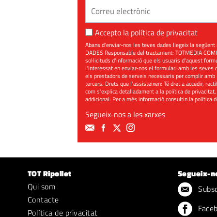
Accepto la
política de privacitat
Abans d'enviar-nos les teves dades llegeix la seg
DADES Responsable del tractament: TOTMEDIA COMUNIC
sol·licituds d'informació que els usuaris d'aquest for
l'interessat en enviar-nos el formulari amb les seves d
els prestadors de serveis necessaris per complir amb 
tercers. Drets que l'assisteixen: Té dret a accedir, rect
com s'explica detalladament a la política de privacitat,
addicional: Per a més informació consultin la
política 
Segueix-nos a les xarxes
TOT Ripollet
Segueix-n
Qui som
Subscr
Contacte
Face
Política de privacitat