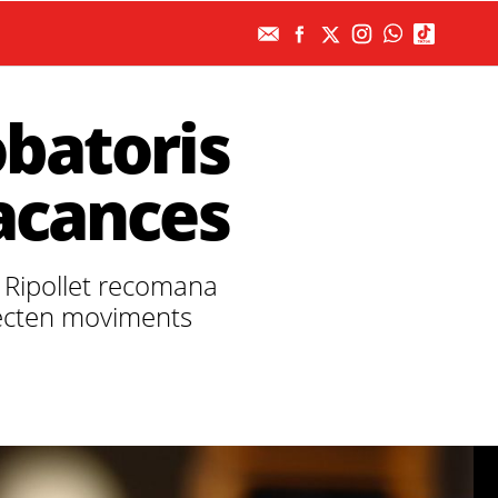
obatoris
vacances
e Ripollet recomana
etecten moviments