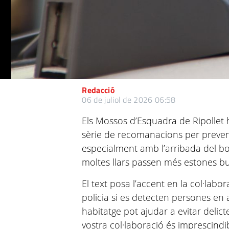
Redacció
06 de juliol de 2026 06:58
Els Mossos d’Esquadra de Ripollet h
sèrie de recomanacions per prevenir
especialment amb l’arribada del b
moltes llars passen més estones bu
El text posa l’accent en la col·labor
policia si es detecten persones en 
habitatge pot ajudar a evitar delictes
vostra col·laboració és imprescindib