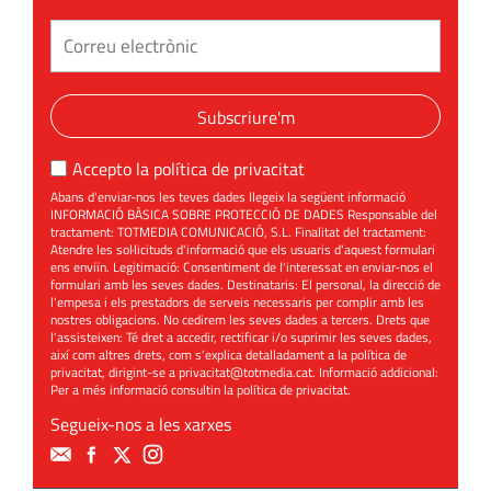
Subscriure'm
Accepto la
política de privacitat
Abans d'enviar-nos les teves dades llegeix la següent informació
INFORMACIÓ BÀSICA SOBRE PROTECCIÓ DE DADES Responsable del
tractament: TOTMEDIA COMUNICACIÓ, S.L. Finalitat del tractament:
Atendre les sol·licituds d'informació que els usuaris d'aquest formulari
ens enviïn. Legitimació: Consentiment de l'interessat en enviar-nos el
formulari amb les seves dades. Destinataris: El personal, la direcció de
l'empesa i els prestadors de serveis necessaris per complir amb les
nostres obligacions. No cedirem les seves dades a tercers. Drets que
l'assisteixen: Té dret a accedir, rectificar i/o suprimir les seves dades,
així com altres drets, com s'explica detalladament a la política de
privacitat, dirigint-se a
privacitat@totmedia.cat
. Informació addicional:
Per a més informació consultin la
política de privacitat
.
Segueix-nos a les xarxes